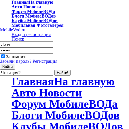
Главная
На главную
Авто
Новости
Форум
МобилеВОДа
Блоги
МобилеВОДов
Клубы
МобилеВОДов
Мобильная
Фотогалерея
MobileVod.ru
Вход и регистрация
Поиск
Запомнить
Забыли пароль?
Регистрация
Главная
На главную
Авто
Новости
Форум
МобилеВОДа
Блоги
МобилеВОДов
Клубы
МобилеВОДов