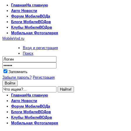
Главная
На главную
Авто
Новости
Форум
МобилеВОДа
Блоги
МобилеВОДов
Клубы
МобилеВОДов
Мобильная
Фотогалерея
MobileVod.ru
Вход и регистрация
Поиск
Запомнить
Забыли пароль?
Регистрация
Главная
На главную
Авто
Новости
Форум
МобилеВОДа
Блоги
МобилеВОДов
Клубы
МобилеВОДов
Мобильная
Фотогалерея